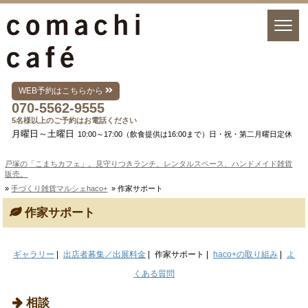
WEB予約はこちらから
070-5562-9555
5名様以上のご予約はお電話ください
月曜日～土曜日
10:00～17:00（飲食提供は16:00まで）日・祝・第二月曜日定休
戸塚の「こまちカフェ」。見守りつきランチ、レンタルスペース、ハンドメイド雑貨
販売。
»
手づくり雑貨マルシェhaco+
» 作家サポート
作家サポート
ギャラリー
|
出店者募集／出展料金
|
作家サポート |
haco+の取り組み
|
よ
くある質問
相談