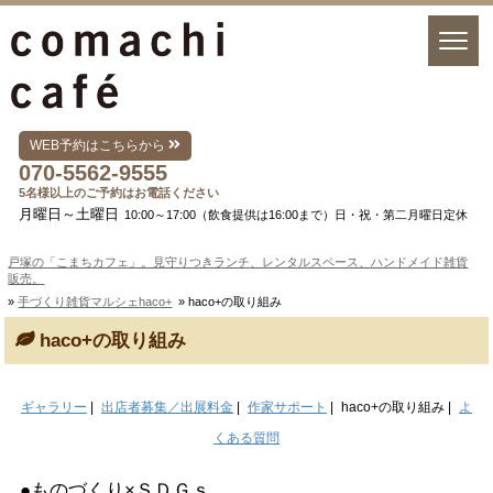
WEB予約はこちらから
070-5562-9555
5名様以上のご予約はお電話ください
月曜日～土曜日
10:00～17:00（飲食提供は16:00まで）日・祝・第二月曜日定休
戸塚の「こまちカフェ」。見守りつきランチ、レンタルスペース、ハンドメイド雑貨
販売。
»
手づくり雑貨マルシェhaco+
» haco+の取り組み
haco+の取り組み
ギャラリー
|
出店者募集／出展料金
|
作家サポート
|
haco+の取り組み |
よ
くある質問
●ものづくり×ＳＤＧｓ