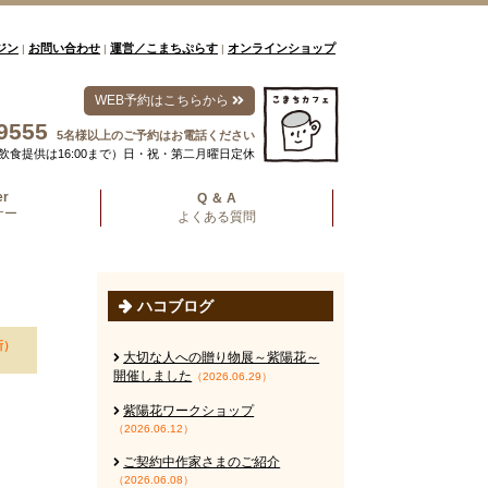
ジン
お問い合わせ
運営／こまちぷらす
オンラインショップ
|
|
|
WEB予約はこちらから
9555
5名様以上のご予約はお電話ください
00（飲食提供は16:00まで）日・祝・第二月曜日定休
er
Q ＆ A
ナー
よくある質問
ハコブログ
新）
大切な人への贈り物展～紫陽花～
開催しました
（2026.06.29）
紫陽花ワークショップ
（2026.06.12）
ご契約中作家さまのご紹介
（2026.06.08）