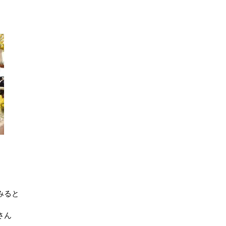
みると
さん