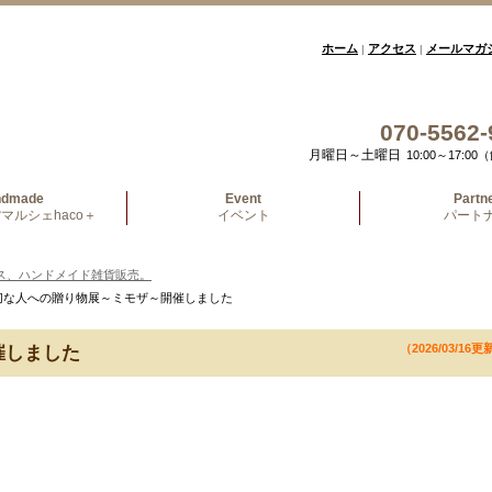
ホーム
アクセス
メールマガ
|
|
070-5562-
月曜日～土曜日
10:00～17:
ndmade
Event
Partn
マルシェhaco＋
イベント
パート
ス、ハンドメイド雑貨販売。
大切な人への贈り物展～ミモザ～開催しました
（2026/03/16更
催しました