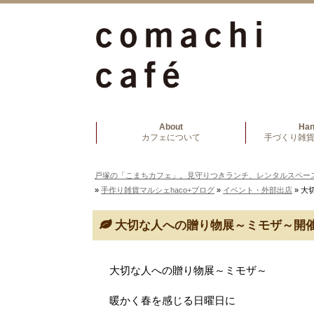
About
Ha
カフェについて
手づくり雑貨
戸塚の「こまちカフェ」。見守りつきランチ、レンタルスペー
»
手作り雑貨マルシェhaco+ブログ
»
イベント・外部出店
» 
大切な人への贈り物展～ミモザ～開
大切な人への贈り物展～ミモザ～
暖かく春を感じる日曜日に