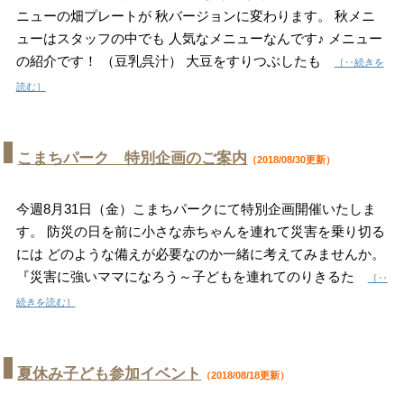
ニューの畑プレートが 秋バージョンに変わります。 秋メニ
ューはスタッフの中でも 人気なメニューなんです♪ メニュー
の紹介です！ （豆乳呉汁） 大豆をすりつぶしたも
［‥続きを
読む］
こまちパーク 特別企画のご案内
（2018/08/30更新）
今週8月31日（金）こまちパークにて特別企画開催いたしま
す。 防災の日を前に小さな赤ちゃんを連れて災害を乗り切る
には どのような備えが必要なのか一緒に考えてみませんか。
『災害に強いママになろう～子どもを連れてのりきるた
［‥
続きを読む］
夏休み子ども参加イベント
（2018/08/18更新）