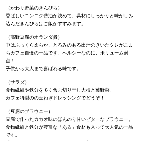
（かわり野菜のきんびら）
香ばしいニンニク醤油が決めて。具材にしっかりと味がしみ
込んだきんぴらはご飯がすすみます。
（高野豆腐のオランダ煮）
中はふっくら柔らか、とろみのある出汁のきいたタレがこま
ちカフェ自慢の一品です。ヘルシーなのに、ボリューム満
点！
子供から大人まで喜ばれる味です。
（サラダ）
食物繊維や鉄分を多く含む切り干し大根と葉野菜。
カフェ特製のの玉ねぎドレッシングでどうぞ！
（豆腐のブラウニー）
豆腐で作ったカカオ味のほんのり甘いビターなブラウニー。
食物繊維と鉄分が豊富な「ある」食材も入って大人気の一品
です。