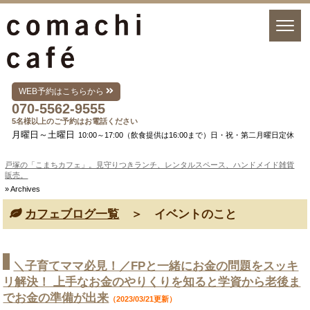
WEB予約はこちらから
070-5562-9555
5名様以上のご予約はお電話ください
月曜日～土曜日
10:00～17:00（飲食提供は16:00まで）日・祝・第二月曜日定休
戸塚の「こまちカフェ」。見守りつきランチ、レンタルスペース、ハンドメイド雑貨
販売。
» Archives
カフェブログ一覧
＞ イベントのこと
＼子育てママ必見！／FPと一緒にお金の問題をスッキ
リ解決！ 上手なお金のやりくりを知ると学資から老後ま
でお金の準備が出来
（2023/03/21更新）