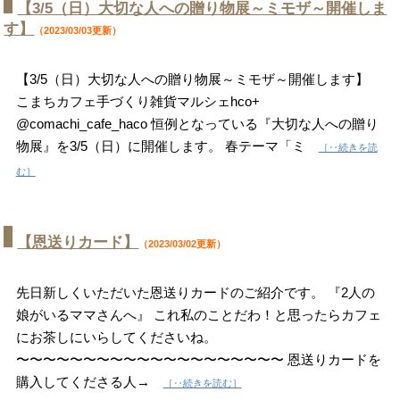
【3/5（日）大切な人への贈り物展～ミモザ～開催しま
す】
（2023/03/03更新）
【3/5（日）大切な人への贈り物展～ミモザ～開催します】
こまちカフェ手づくり雑貨マルシェhco+
@comachi_cafe_haco 恒例となっている『大切な人への贈り
物展』を3/5（日）に開催します。 春テーマ「ミ
［‥続きを読
む］
【恩送りカード】
（2023/03/02更新）
先日新しくいただいた恩送りカードのご紹介です。 『2人の
娘がいるママさんへ』 これ私のことだわ！と思ったらカフェ
にお茶しにいらしてくださいね。
〜〜〜〜〜〜〜〜〜〜〜〜〜〜〜〜〜〜〜〜 恩送りカードを
購入してくださる人→
［‥続きを読む］