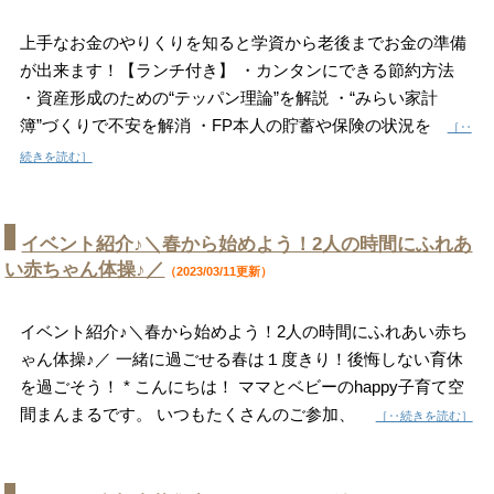
上手なお金のやりくりを知ると学資から老後までお金の準備
が出来ます！【ランチ付き】 ・カンタンにできる節約方法
・資産形成のための“テッパン理論”を解説 ・“みらい家計
簿”づくりで不安を解消 ・FP本人の貯蓄や保険の状況を
［‥
続きを読む］
イベント紹介♪＼春から始めよう！2人の時間にふれあ
い赤ちゃん体操♪／
（2023/03/11更新）
イベント紹介♪＼春から始めよう！2人の時間にふれあい赤ち
ゃん体操♪／ 一緒に過ごせる春は１度きり！後悔しない育休
を過ごそう！ * こんにちは！ ママとベビーのhappy子育て空
間まんまるです。 いつもたくさんのご参加、
［‥続きを読む］