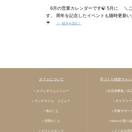
6月の営業カレンダーです🍃 5月に ＼
す。 周年を記念したイベントも随時更新い
☔️
［‥続きを読む］
カフェについて
手づくり雑貨マルシェ
カフェタイムメニュー
出店者募集／出
ランチタイム メニュー
ギャラリー
食のこと
作家サポー
空間のこと
haco+の取り
カフェスタッフ
よくある質