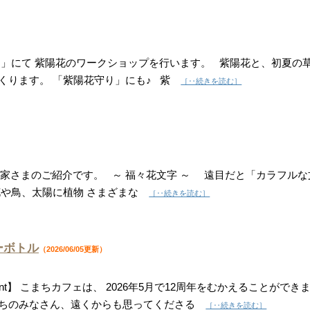
」にて 紫陽花のワークショップを行います。 紫陽花と、初夏の
くります。 「紫陽花守り」にも♪ 紫
［‥続きを読む］
）
る作家さまのご紹介です。 ～ 福々花文字 ～ 遠目だと「カラフルな
花や鳥、太陽に植物 さまざまな
［‥続きを読む］
ーボトル
（2026/06/05更新）
nks event】 こまちカフェは、 2026年5月で12周年をむかえることができ
まちのみなさん、遠くからも思ってくださる
［‥続きを読む］