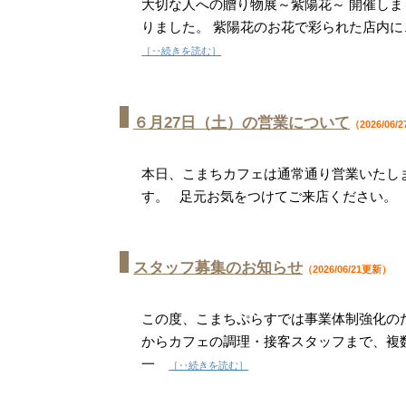
大切な人への贈り物展～紫陽花～ 開催し
りました。 紫陽花のお花で彩られた店内
［‥続きを読む］
６月27日（土）の営業について
（2026/06
本日、こまちカフェは通常通り営業いたし
す。 足元お気をつけてご来店ください。
スタッフ募集のお知らせ
（2026/06/21更新）
この度、こまちぷらすでは事業体制強化の
からカフェの調理・接客スタッフまで、複
一
［‥続きを読む］