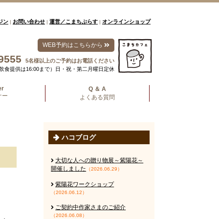
ジン
お問い合わせ
運営／こまちぷらす
オンラインショップ
|
|
|
WEB予約はこちらから
9555
5名様以上のご予約はお電話ください
00（飲食提供は16:00まで）日・祝・第二月曜日定休
er
Q ＆ A
ナー
よくある質問
ハコブログ
大切な人への贈り物展～紫陽花～
開催しました
（2026.06.29）
紫陽花ワークショップ
（2026.06.12）
ご契約中作家さまのご紹介
（2026.06.08）