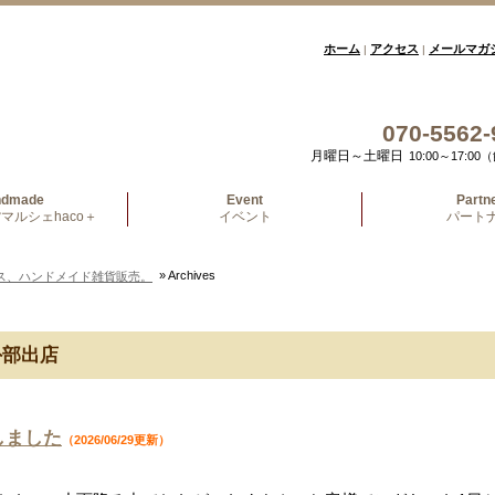
ホーム
アクセス
メールマガ
|
|
070-5562-
月曜日～土曜日
10:00～17:
ndmade
Event
Partn
マルシェhaco＋
イベント
パート
» Archives
ス、ハンドメイド雑貨販売。
部出店
しました
（2026/06/29更新）