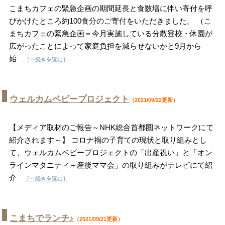
こまちカフェの緊急企画の期間延長と食数増に伴い寄付を呼
びかけたところ約100食分のご寄付をいただきました。 （こ
まちカフェの緊急企画＝今月実施している分散登校・休園が
広がったことによって家庭負担を減らせないかと9月から
始
［‥続きを読む］
ウェルカムベビープロジェクト
（2021/09/22更新）
【メディア取材のご報告～NHK総合首都圏ネットワークにて
紹介されます～】 コロナ禍の子育ての現状と取り組みとし
て、ウェルカムベビープロジェクトの「出産祝い」と「オン
ラインマタニティ＋産後ママ会」の取り組みがテレビにて紹
介
［‥続きを読む］
こまちでランチ♪
（2021/09/21更新）