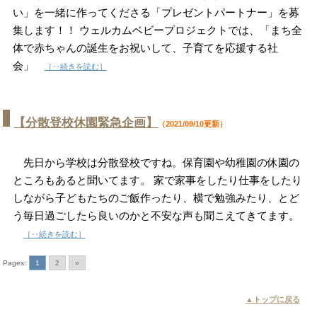
い」を一緒に作ってくださる「プレゼントパートナー」を募
集します！！ ウェルカムベビープロジェクトでは、「まち全
体で赤ちゃんの誕生をお祝いして、子育てを応援する社
会」
［‥続きを読む］
【分散登校休園緊急企画】
（2021/09/10更新）
先日から学校は分散登校ですね。保育園や幼稚園の休園の
ところもあると聞いてます。 家で家事をしたり仕事をしたり
しながら子どもたちのご飯作ったり、横で勉強みたり、とど
う毎日過ごしたら良いのかと不安な声も聞こえてきてます。
［‥続きを読む］
Pages:
1
2
»
▲トップに戻る