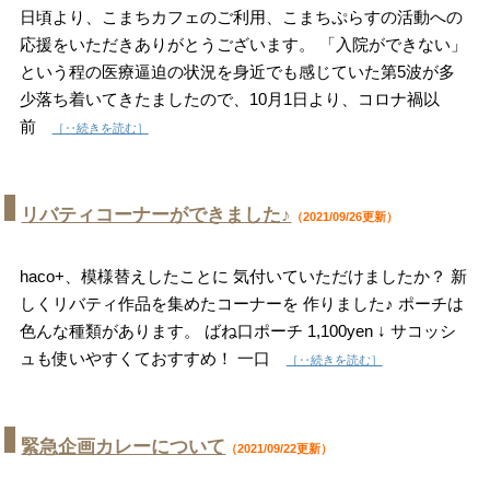
日頃より、こまちカフェのご利用、こまちぷらすの活動への
応援をいただきありがとうございます。 「入院ができない」
という程の医療逼迫の状況を身近でも感じていた第5波が多
少落ち着いてきたましたので、10月1日より、コロナ禍以
前
［‥続きを読む］
リバティコーナーができました♪
（2021/09/26更新）
haco+、模様替えしたことに 気付いていただけましたか？ 新
しくリバティ作品を集めたコーナーを 作りました♪ ポーチは
色んな種類があります。 ばね口ポーチ 1,100yen ↓ サコッシ
ュも使いやすくておすすめ！ 一口
［‥続きを読む］
緊急企画カレーについて
（2021/09/22更新）