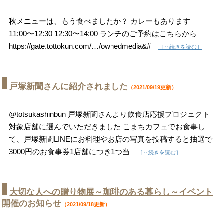
秋メニューは、もう食べましたか？ カレーもあります
11:00〜12:30 12:30〜14:00 ランチのご予約はこちらから
https://gate.tottokun.com/…/ownedmedia&#
［‥続きを読む］
戸塚新聞さんに紹介されました
（2021/09/19更新）
@totsukashinbun 戸塚新聞さんより飲食店応援プロジェクト
対象店舗に選んでいただきました こまちカフェでお食事し
て、戸塚新聞LINEにお料理やお店の写真を投稿すると抽選で
3000円のお食事券1店舗につき1つ当
［‥続きを読む］
大切な人への贈り物展～珈琲のある暮らし～イベント
開催のお知らせ
（2021/09/18更新）