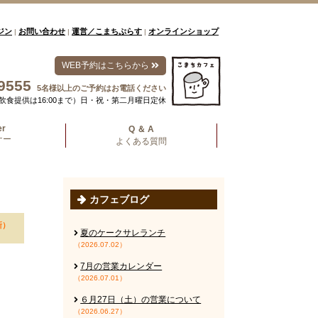
ジン
お問い合わせ
運営／こまちぷらす
オンラインショップ
|
|
|
WEB予約はこちらから
9555
5名様以上のご予約はお電話ください
00（飲食提供は16:00まで）日・祝・第二月曜日定休
er
Q ＆ A
ナー
よくある質問
カフェブログ
新）
夏のケークサレランチ
（2026.07.02）
7月の営業カレンダー
（2026.07.01）
６月27日（土）の営業について
（2026.06.27）