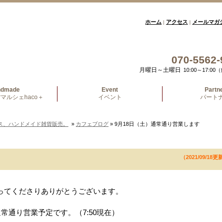
ホーム
アクセス
メールマガ
|
|
070-5562-
月曜日～土曜日
10:00～17:
ndmade
Event
Partn
マルシェhaco＋
イベント
パート
ス、ハンドメイド雑貨販売。
»
カフェブログ
» 9月18日（土）通常通り営業します
（2021/09/18更
ってくださりありがとうございます。
常通り営業予定です。（7:50現在）