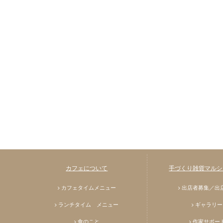
カフェについて
手づくり雑貨マルシェ
カフェタイムメニュー
出店者募集／出
ランチタイム メニュー
ギャラリー
食のこと
作家サポー