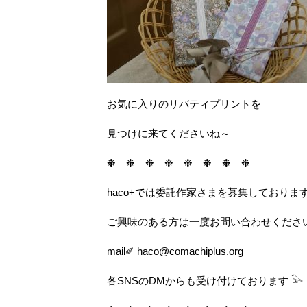
お気に入りのリバティプリントを
見つけに来てくださいね～
❉ ❉ ❉ ❉ ❉ ❉ ❉ ❉
haco+では委託作家さまを募集しておりま
ご興味のある方は一度お問い合わせください(
mail✐ haco@comachiplus.org
各SNSのDMからも受け付けております 𓅪