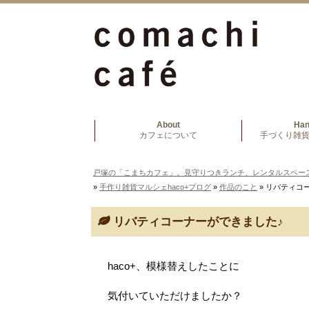
About
Ha
カフェについて
手づくり雑貨
戸塚の「こまちカフェ」。見守りつきランチ、レンタルスペー
»
手作り雑貨マルシェhaco+ブログ
»
作品のこと
» リバティコ
リバティコーナーができました♪
haco+、模様替えしたことに
気付いていただけましたか？