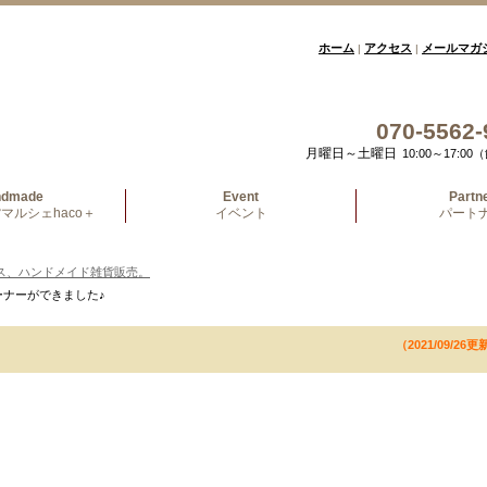
ホーム
アクセス
メールマガ
|
|
070-5562-
月曜日～土曜日
10:00～17:
ndmade
Event
Partn
マルシェhaco＋
イベント
パート
ス、ハンドメイド雑貨販売。
ーナーができました♪
（2021/09/26更