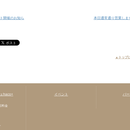
ト開催のお知ら
本日通常通り営業しま
▲トップ
haco+
イベント
パー
店料金
ト