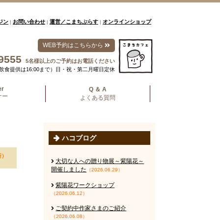
ジン
お問い合わせ
運営／こまちぷらす
オンラインショップ
|
|
|
WEB予約はこちらから
9555
5名様以上のご予約はお電話ください
00（飲食提供は16:00まで）日・祝・第二月曜日定休
er
Q ＆ A
ナー
よくある質問
ハコブログ
新）
大切な人への贈り物展～紫陽花～
開催しました
（2026.06.29）
紫陽花ワークショップ
（2026.06.12）
ご契約中作家さまのご紹介
（2026.06.08）