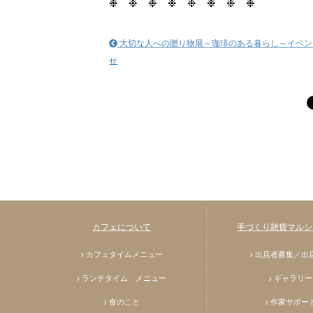
❉ ❉ ❉ ❉ ❉ ❉ ❉ ❉
大切な人への贈り物展～珈琲のある暮らし～イベン
せ
カフェについて
手づくり雑貨マルシェ
カフェタイムメニュー
出店者募集／出
ランチタイム メニュー
ギャラリー
食のこと
作家サポー