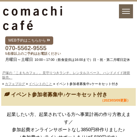
WEB予約はこちらから
070-5562-9555
5名様以上のご予約はお電話ください
月曜日～土曜日
10:00～17:00（飲食提供は16:00まで）日・祝・第二月曜日定休
戸塚の「こまちカフェ」。見守りつきランチ、レンタルスペース、ハンドメイド雑貨
販売。
»
カフェブログ
»
イベントのこと
» イベント参加者募集中♪ケーキセット付き
イベント参加者募集中♪ケーキセット付き
（2023/03/09更新）
起業したい方、起業されている方へ事業計画の作り方教えま
す／
参加起費オンラインサポートなし3850円枠作りました♪