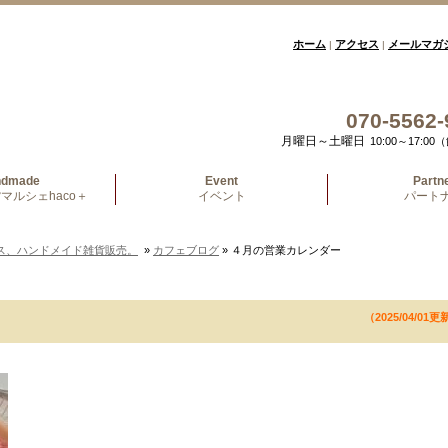
ホーム
アクセス
メールマガ
|
|
070-5562-
月曜日～土曜日
10:00～17:
ndmade
Event
Partn
マルシェhaco＋
イベント
パート
ス、ハンドメイド雑貨販売。
»
カフェブログ
» ４月の営業カレンダー
（2025/04/01更