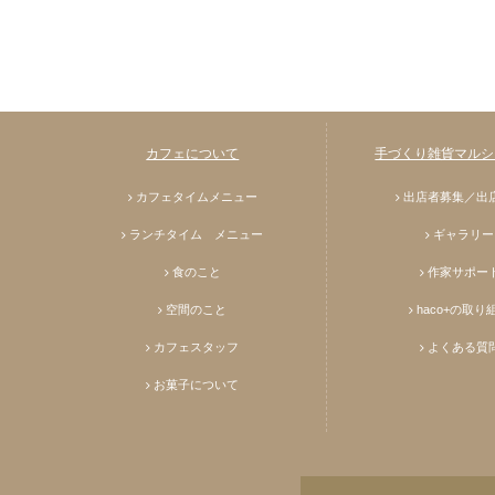
カフェについて
手づくり雑貨マルシェ
カフェタイムメニュー
出店者募集／出
ランチタイム メニュー
ギャラリー
食のこと
作家サポー
空間のこと
haco+の取り
カフェスタッフ
よくある質
お菓子について