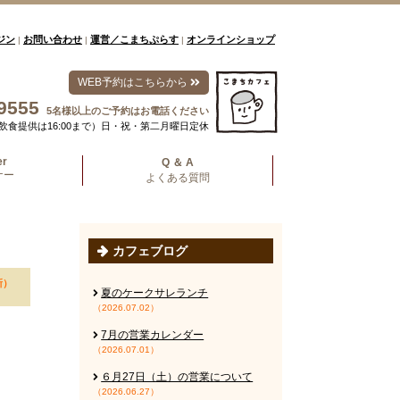
ジン
お問い合わせ
運営／こまちぷらす
オンラインショップ
|
|
|
WEB予約はこちらから
9555
5名様以上のご予約はお電話ください
00（飲食提供は16:00まで）日・祝・第二月曜日定休
er
Q ＆ A
ナー
よくある質問
カフェブログ
新）
夏のケークサレランチ
（2026.07.02）
7月の営業カレンダー
（2026.07.01）
６月27日（土）の営業について
（2026.06.27）