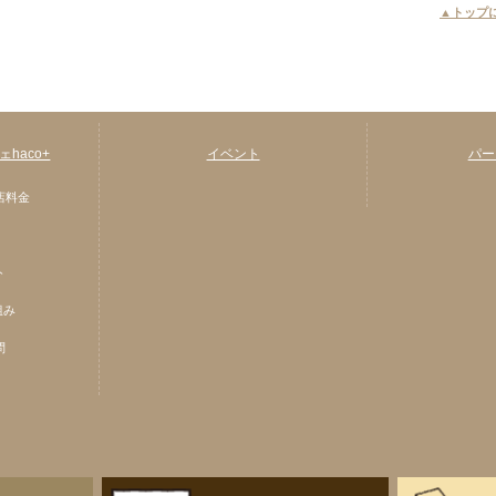
▲トップ
haco+
イベント
パー
店料金
ト
組み
問