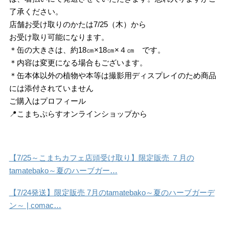
了承ください。
店舗お受け取りのかたは7/25（木）から
お受け取り可能になります。
＊缶の大きさは、約18㎝×18㎝×４㎝ です。
＊内容は変更になる場合もございます。
＊缶本体以外の植物や本等は撮影用ディスプレイのため商品
には添付されていません
ご購入はプロフィール
📍こまちぷらすオンラインショップから
【7/25～こまちカフェ店頭受け取り】限定販売 ７月の
tamatebako～夏のハーブガー…
【7/24発送】限定販売 7月のtamatebako～夏のハーブガーデ
ン～ | comac…