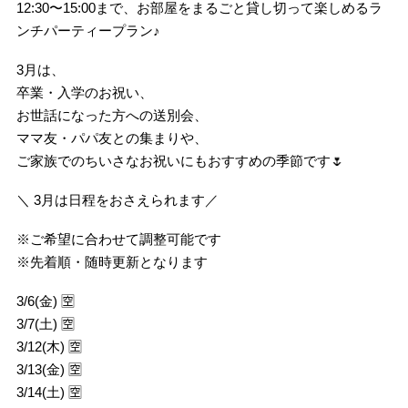
12:30〜15:00まで、お部屋をまるごと貸し切って楽しめるラ
ンチパーティープラン♪
3月は、
卒業・入学のお祝い、
お世話になった方への送別会、
ママ友・パパ友との集まりや、
ご家族でのちいさなお祝いにもおすすめの季節です🌷
＼ 3月は日程をおさえられます／
※ご希望に合わせて調整可能です
※先着順・随時更新となります
3/6(金) 🈳
3/7(土) 🈳
3/12(木) 🈳
3/13(金) 🈳
3/14(土) 🈳