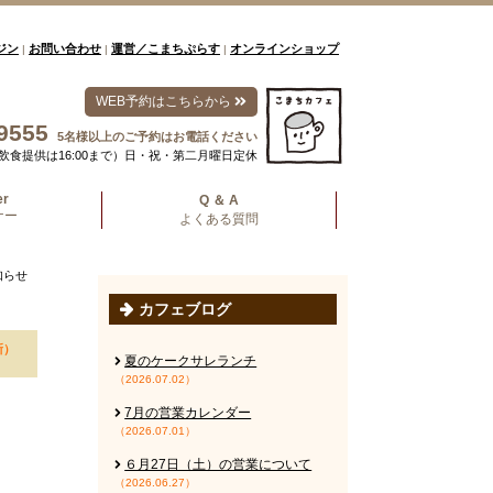
ジン
お問い合わせ
運営／こまちぷらす
オンラインショップ
|
|
|
WEB予約はこちらから
9555
5名様以上のご予約はお電話ください
00（飲食提供は16:00まで）日・祝・第二月曜日定休
er
Q ＆ A
ナー
よくある質問
知らせ
カフェブログ
新）
夏のケークサレランチ
（2026.07.02）
7月の営業カレンダー
（2026.07.01）
６月27日（土）の営業について
（2026.06.27）