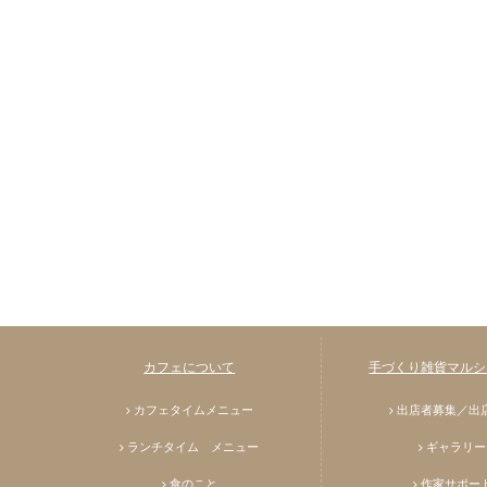
カフェについて
手づくり雑貨マルシェ
カフェタイムメニュー
出店者募集／出
ランチタイム メニュー
ギャラリー
食のこと
作家サポー