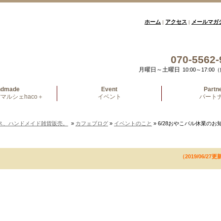
ホーム
アクセス
メールマガ
|
|
070-5562-
月曜日～土曜日
10:00～17:
ndmade
Event
Partn
マルシェhaco＋
イベント
パート
ス、ハンドメイド雑貨販売。
»
カフェブログ
»
イベントのこと
» 6/28おやこバル休業のお
（2019/06/27更
」