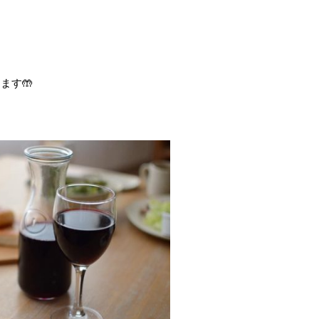
。
します
🤲