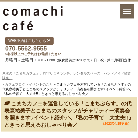
WEB予約はこちらから
070-5562-9555
5名様以上のご予約はお電話ください
月曜日～土曜日
10:00～17:00（飲食提供は16:00まで）日・祝・第二月曜日定休
戸塚の「こまちカフェ」。見守りつきランチ、レンタルスペース、ハンドメイド雑貨
販売。
»
カフェブログ
»
イベントのこと
» こまちカフェを運営している「こまちぷらす」の
代表森祐美子とこまちのスタッフがチャリティー演奏会を開きます♪イベント紹介♪＼
『私の子育て 大丈夫!!』ときっと思えるおしゃべり会／
こまちカフェを運営している「こまちぷらす」の代
表森祐美子とこまちのスタッフがチャリティー演奏会
を開きます♪イベント紹介♪＼『私の子育て 大丈夫!!』
（2023/04/15更新）
ときっと思えるおしゃべり会／