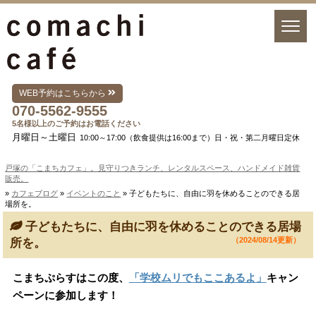
WEB予約はこちらから
070-5562-9555
5名様以上のご予約はお電話ください
月曜日～土曜日
10:00～17:00（飲食提供は16:00まで）日・祝・第二月曜日定休
戸塚の「こまちカフェ」。見守りつきランチ、レンタルスペース、ハンドメイド雑貨
販売。
»
カフェブログ
»
イベントのこと
» 子どもたちに、自由に羽を休めることのできる居
場所を。
子どもたちに、自由に羽を休めることのできる居場
（2024/08/14更新）
所を。
こまちぷらすはこの度、
「学校ムリでもここあるよ」
キャン
ペーンに参加します！