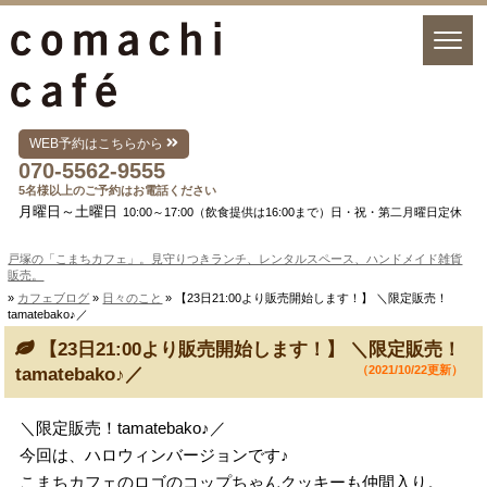
WEB予約はこちらから
070-5562-9555
5名様以上のご予約はお電話ください
月曜日～土曜日
10:00～17:00（飲食提供は16:00まで）日・祝・第二月曜日定休
戸塚の「こまちカフェ」。見守りつきランチ、レンタルスペース、ハンドメイド雑貨
販売。
»
カフェブログ
»
日々のこと
» 【23日21:00より販売開始します！】 ＼限定販売！
tamatebako♪／
【23日21:00より販売開始します！】 ＼限定販売！
（2021/10/22更新）
tamatebako♪／
＼限定販売！tamatebako♪／
今回は、ハロウィンバージョンです♪
こまちカフェのロゴのコップちゃんクッキーも仲間入り。