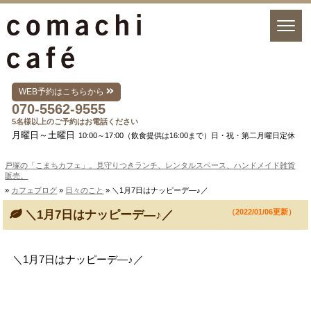
WEB予約はこちらから
070-5562-9555
5名様以上のご予約はお電話ください
月曜日～土曜日
10:00～17:00（飲食提供は16:00まで）日・祝・第二月曜日定休
戸塚の「こまちカフェ」。見守りつきランチ、レンタルスペース、ハンドメイド雑貨
販売。
»
カフェブログ
»
日々のこと
» ＼1月7日はナッピーデ―♪／
（2022/01/06更新）
＼1月7日はナッピーデ―♪／
＼1月7日はナッピーデ―♪／