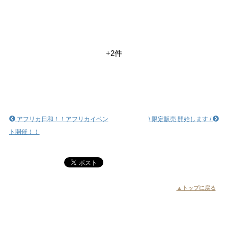
+2件
アフリカ日和！！アフリカイベン
\ 限定販売 開始します /
ト開催！！
▲トップに戻る