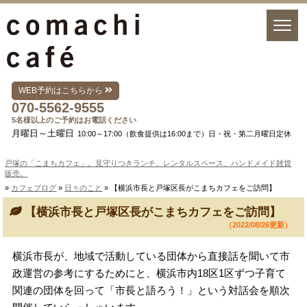
WEB予約はこちらから
070-5562-9555
5名様以上のご予約はお電話ください
月曜日～土曜日
10:00～17:00（飲食提供は16:00まで）日・祝・第二月曜日定休
戸塚の「こまちカフェ」。見守りつきランチ、レンタルスペース、ハンドメイド雑貨
販売。
»
カフェブログ
»
日々のこと
» 【横浜市長と戸塚区長がこまちカフェをご訪問】
【横浜市長と戸塚区長がこまちカフェをご訪問】
（2022/08/26更新）
横浜市長が、地域で活動している団体から直接話を聞いて市
政運営の参考にするためにと、横浜市内18区1区ずつ子育て
関連の団体を回って「市長と語ろう！」という対話会を順次