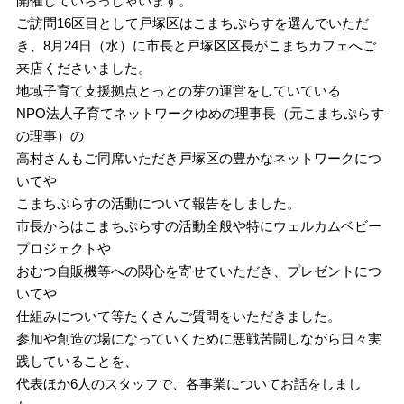
開催していらっしゃいます。
ご訪問16区目として戸塚区はこまちぷらすを選んでいただ
き、8月24日（水）に市長と戸塚区区長がこまちカフェへご
来店くださいました。
地域子育て支援拠点とっとの芽の運営をしていている
NPO法人子育てネットワークゆめの理事長（元こまちぷらす
の理事）の
高村さんもご同席いただき戸塚区の豊かなネットワークにつ
いてや
こまちぷらすの活動について報告をしました。
市長からはこまちぷらすの活動全般や特にウェルカムベビー
プロジェクトや
おむつ自販機等への関心を寄せていただき、プレゼントにつ
いてや
仕組みについて等たくさんご質問をいただきました。
参加や創造の場になっていくために悪戦苦闘しながら日々実
践していることを、
代表ほか6人のスタッフで、各事業についてお話をしまし