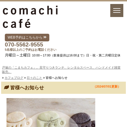
WEB予約はこちらから
070-5562-9555
5名様以上のご予約はお電話ください
月曜日～土曜日
10:00～17:00（飲食提供は16:00まで）日・祝・第二月曜日定休
戸塚の「こまちカフェ」。見守りつきランチ、レンタルスペース、ハンドメイド雑貨
販売。
»
カフェブログ
»
日々のこと
» 皆様へお知らせ
（2024/07/01更新）
皆様へお知らせ