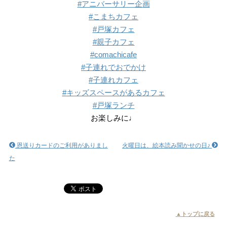
#アニバーサリー企画
#こまちカフェ
#戸塚カフェ
#親子カフェ
#comachicafe
#子連れでおでかけ
#子連れカフェ
#キッズスペースがあるカフェ
#戸塚ランチ
お楽しみに♩
恩送りカードのご利用がありまし
火曜日は、絵本読み聞かせの日♪
た
▲トップに戻る