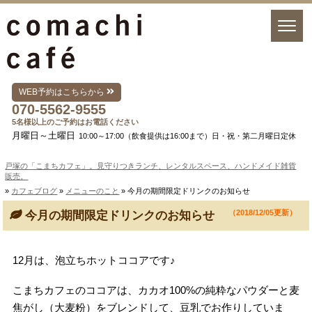
WEB予約はこちらから
070-5562-9555
5名様以上のご予約はお電話ください
月曜日～土曜日
10:00～17:00（飲食提供は16:00まで）日・祝・第二月曜日定休
戸塚の「こまちカフェ」。見守りつきランチ、レンタルスペース、ハンドメイド雑貨
販売。
»
カフェブログ
»
メニューのこと
» 今月の期間限定ドリンクのお知らせ
（2018/12/05更新）
今月の期間限定ドリンクのお知らせ
12月は、泡立ちホットココアです♪
こまちカフェのココアは、カカオ100%の純粋なパウダーと麦
焦がし（大麦粉）をブレンドして、豆乳でお作りしていま