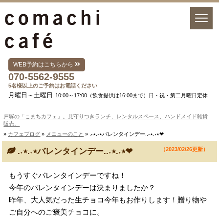
WEB予約はこちらから
070-5562-9555
5名様以上のご予約はお電話ください
月曜日～土曜日
10:00～17:00（飲食提供は16:00まで）日・祝・第二月曜日定休
戸塚の「こまちカフェ」。見守りつきランチ、レンタルスペース、ハンドメイド雑貨
販売。
»
カフェブログ
»
メニューのこと
» .‎˖٭.‎˖٭バレンタインデー..‎˖٭.‎˖٭❤︎
（2023/02/26更新）
.‎˖٭.‎˖٭バレンタインデー..‎˖٭.‎˖٭❤︎
もうすぐバレンタインデーですね！
今年のバレンタインデーは決まりましたか？
昨年、大人気だった生チョコ今年もお作りします！贈り物や
ご自分へのご褒美チョコに。