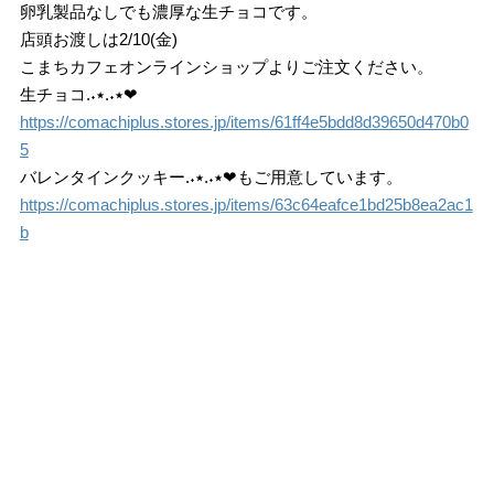
卵乳製品なしでも濃厚な生チョコです。
店頭お渡しは2/10(金)
こまちカフェオンラインショップよりご注文ください。
生チョコ.‎˖٭.‎˖٭
❤︎
https://comachiplus.stores.jp/items/61ff4e5bdd8d39650d470b0
5
バレンタインクッキー.‎˖٭.‎˖٭
❤︎
もご用意しています。
https://comachiplus.stores.jp/items/63c64eafce1bd25b8ea2ac1
b