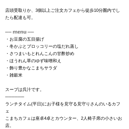
⁡店頭受取りか、3個以上ご注文カフェから徒歩10分圏内でし
たら配達も可。⁡
── 𝕞𝕖𝕟𝕦 ──
・お豆腐の五目揚げ
・冬かぶとブロッコリーの塩だれ蒸し
・さつまいもとれんこんの甘酢炒め
・ほうれん草のゆず味噌和え
・飾り豊かなこまちサラダ
・雑穀米⁡
⁡スープは呉汁です。
──────
ランチタイム(平日)にお子様を見守る見守りさんのいるカフ
ェ
こまちカフェは座卓4卓とカウンター、2人椅子席の小さいお
店。