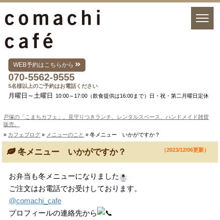
WEB予約はこちらから
070-5562-9555
5名様以上のご予約はお電話ください
月曜日～土曜日
10:00～17:00（飲食提供は16:00まで）日・祝・第二月曜日定休
戸塚の「こまちカフェ」。見守りつきランチ、レンタルスペース、ハンドメイド雑貨
販売。
»
カフェブログ
»
メニューのこと
» 冬メニュー いかがですか？
（2023/12/06更新）
冬メニュー いかがですか？
お弁当も冬メニューになりました
⁡⁡ご注文はお電話でお受けしております。⁡⁡
@comachi_cafe
プロフィールの連絡先から