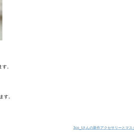
ます。
。
ります。
3co_tさんの新作アクセサリーとマス