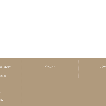
haco+
イベント
パー
店料金
ト
組み