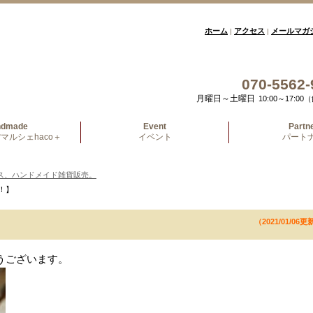
ホーム
アクセス
メールマガ
|
|
070-5562-
月曜日～土曜日
10:00～17:
ndmade
Event
Partn
マルシェhaco＋
イベント
パート
ス、ハンドメイド雑貨販売。
ら！】
（2021/01/06更
うございます。