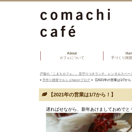
About
Ha
カフェについて
手づくり雑貨
戸塚の「こまちカフェ」。見守りつきランチ、レンタルスペー
»
手作り雑貨マルシェhaco+ブログ
» 【2021年の営業は1/7か
【2021年の営業は1/7から！】
遅ればせながら、新年あけましておめでと