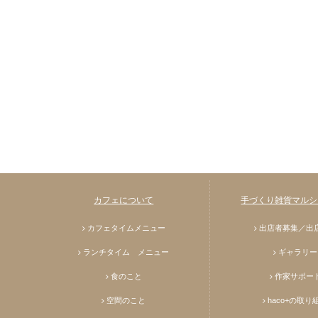
カフェについて
手づくり雑貨マルシェ
カフェタイムメニュー
出店者募集／出
ランチタイム メニュー
ギャラリー
食のこと
作家サポー
空間のこと
haco+の取り