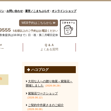
ジン
お問い合わせ
運営／こまちぷらす
オンラインショップ
|
|
|
WEB予約はこちらから
9555
5名様以上のご予約はお電話ください
00（飲食提供は16:00まで）日・祝・第二月曜日定休
er
Q ＆ A
ナー
よくある質問
ハコブログ
新）
大切な人への贈り物展～紫陽花～
開催しました
（2026.06.29）
紫陽花ワークショップ
（2026.06.12）
ご契約中作家さまのご紹介
（2026.06.08）