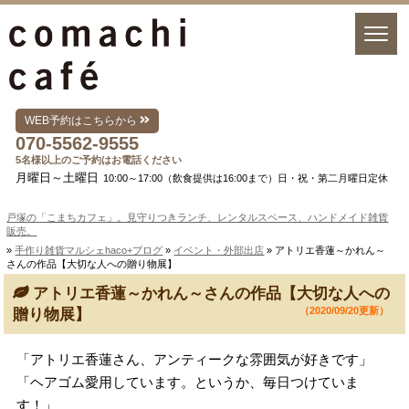
WEB予約はこちらから
070-5562-9555
5名様以上のご予約はお電話ください
月曜日～土曜日
10:00～17:00（飲食提供は16:00まで）日・祝・第二月曜日定休
戸塚の「こまちカフェ」。見守りつきランチ、レンタルスペース、ハンドメイド雑貨
販売。
»
手作り雑貨マルシェhaco+ブログ
»
イベント・外部出店
» アトリエ香蓮～かれん～
さんの作品【大切な人への贈り物展】
アトリエ香蓮～かれん～さんの作品【大切な人への
（2020/09/20更新）
贈り物展】
「アトリエ香蓮さん、アンティークな雰囲気が好きです」
「ヘアゴム愛用しています。というか、毎日つけていま
す！」