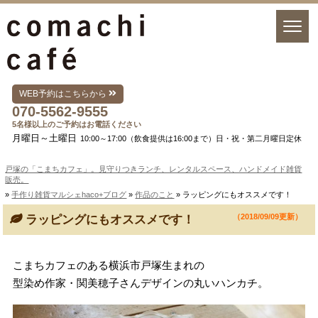
WEB予約はこちらから
070-5562-9555
5名様以上のご予約はお電話ください
月曜日～土曜日
10:00～17:00（飲食提供は16:00まで）日・祝・第二月曜日定休
戸塚の「こまちカフェ」。見守りつきランチ、レンタルスペース、ハンドメイド雑貨
販売。
»
手作り雑貨マルシェhaco+ブログ
»
作品のこと
» ラッピングにもオススメです！
（2018/09/09更新）
ラッピングにもオススメです！
こまちカフェのある横浜市戸塚生まれの
型染め作家・関美穂子さんデザインの丸いハンカチ。