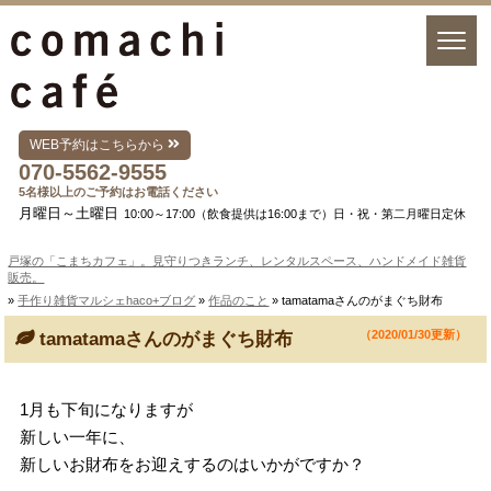
WEB予約はこちらから
070-5562-9555
5名様以上のご予約はお電話ください
月曜日～土曜日
10:00～17:00（飲食提供は16:00まで）日・祝・第二月曜日定休
戸塚の「こまちカフェ」。見守りつきランチ、レンタルスペース、ハンドメイド雑貨
販売。
»
手作り雑貨マルシェhaco+ブログ
»
作品のこと
» tamatamaさんのがまぐち財布
（2020/01/30更新）
tamatamaさんのがまぐち財布
1月も下旬になりますが
新しい一年に、
新しいお財布をお迎えするのはいかがですか？