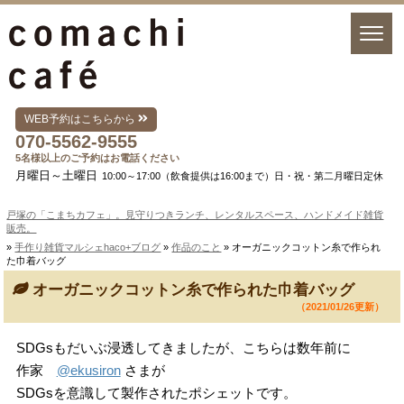
WEB予約はこちらから
070-5562-9555
5名様以上のご予約はお電話ください
月曜日～土曜日
10:00～17:00（飲食提供は16:00まで）日・祝・第二月曜日定休
戸塚の「こまちカフェ」。見守りつきランチ、レンタルスペース、ハンドメイド雑貨
販売。
»
手作り雑貨マルシェhaco+ブログ
»
作品のこと
» オーガニックコットン糸で作られ
た巾着バッグ
オーガニックコットン糸で作られた巾着バッグ
（2021/01/26更新）
SDGsもだいぶ浸透してきましたが、こちらは数年前に
作家
@ekusiron
さまが
SDGsを意識して製作されたポシェットです。