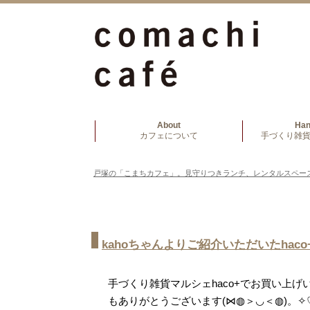
About
Ha
カフェについて
手づくり雑貨
戸塚の「こまちカフェ」。見守りつきランチ、レンタルスペー
kahoちゃんよりご紹介いただいたhac
手づくり雑貨マルシェhaco+でお買い上げ
もありがとうございます(⋈◍＞◡＜◍)。✧♡