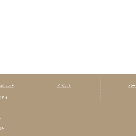
haco+
イベント
パー
店料金
ト
組み