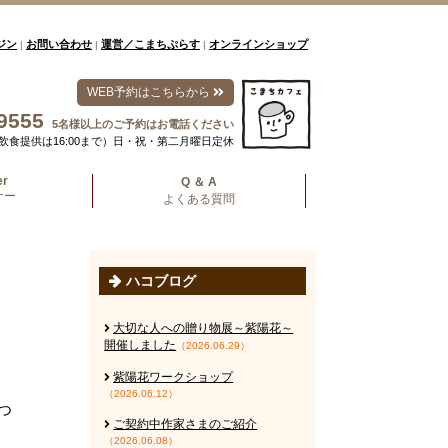
ジン
お問い合わせ
運営／こまちぷらす
オンラインショップ
|
|
|
WEB予約はこちらから
9555
5名様以上のご予約はお電話ください
00（飲食提供は16:00まで）日・祝・第二月曜日定休
er
Q ＆ A
ナー
よくある質問
ハコブログ
大切な人への贈り物展～紫陽花～
開催しました
（2026.06.29）
紫陽花ワークショップ
（2026.06.12）
つ
ご契約中作家さまのご紹介
（2026.06.08）