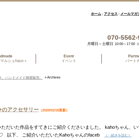
ホーム
アクセス
メールマガ
|
|
070-5562-
月曜日～土曜日
10:00～17:
ndmade
Event
Partn
マルシェhaco＋
イベント
パート
» Archives
ス、ハンドメイド雑貨販売。
o+のアクセサリー
（2020/02/18更新）
いただいた作品をすてきにご紹介くださいました。 kahoちゃん、い
 以下、 ご紹介いただいたKahoちゃんのfaceb
［‥続きを読む］