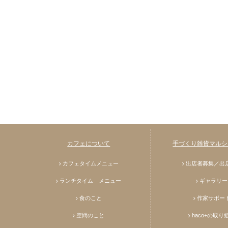
カフェについて
手づくり雑貨マルシェ
カフェタイムメニュー
出店者募集／出
ランチタイム メニュー
ギャラリー
食のこと
作家サポー
空間のこと
haco+の取り