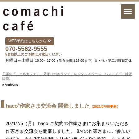
WEB予約はこちらから
070-5562-9555
5名様以上のご予約はお電話ください
月曜日～土曜日
10:00～17:00（飲食提供は16:00まで）日・祝・第二月曜日定休
戸塚の「こまちカフェ」。見守りつきランチ、レンタルスペース、ハンドメイド雑貨
販売。
» Archives
haco⁺作家さま交流会 開催しました
（2021/07/06更新）
2021/7/5（月） haco⁺ご契約の作家さまにお集まりいただき
作家さま交流会を開催しました。 8名の作家さまにご参加い
ただき、うち2名は関西よりオンラインでの参加。 ちょうど