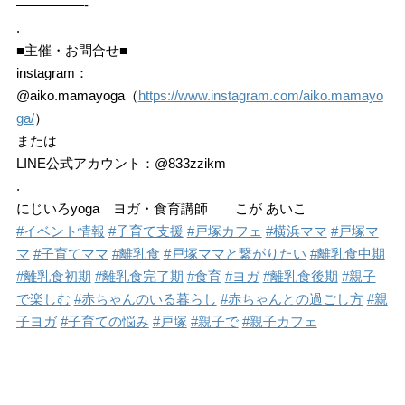
—————-
.
■主催・お問合せ■
instagram：
@aiko.mamayoga（
https://www.instagram.com/aiko.mamayo
ga/
）
または
LINE公式アカウント：@833zzikm
.
にじいろyoga ヨガ・食育講師 こが あいこ
#イベント情報
#子育て支援
#戸塚カフェ
#横浜ママ
#戸塚マ
マ
#子育てママ
#離乳食
#戸塚ママと繋がりたい
#離乳食中期
#離乳食初期
#離乳食完了期
#食育
#ヨガ
#離乳食後期
#親子
で楽しむ
#赤ちゃんのいる暮らし
#赤ちゃんとの過ごし方
#親
子ヨガ
#子育ての悩み
#戸塚
#親子で
#親子カフェ