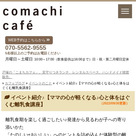
WEB予約はこちらから
070-5562-9555
5名様以上のご予約はお電話ください
月曜日～土曜日
10:00～17:00（飲食提供は16:00まで）日・祝・第二月曜日定休
戸塚の「こまちカフェ」。見守りつきランチ、レンタルスペース、ハンドメイド雑貨
販売。
»
カフェブログ
»
イベントのこと
» イベント紹介♪【ママの心が軽くなる♪心と体をは
ぐくむ離乳食講座】
イベント紹介♪【ママの心が軽くなる♪心と体をはぐ
（2022/09/30更新）
くむ離乳食講座】
離乳食期を楽しく過ごしたい♪発達から見るわが子への寄り
添いかた
「たのしい⇨おいしい」へのヒントを詰め込んだ体験型の離