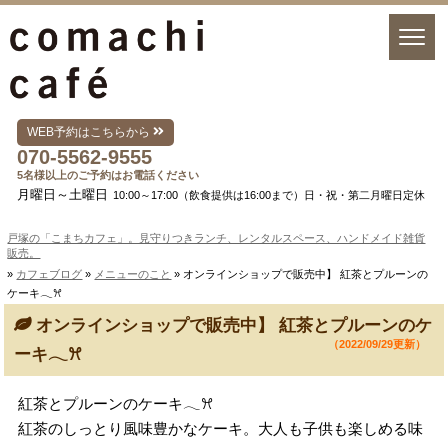
WEB予約はこちらから
070-5562-9555
5名様以上のご予約はお電話ください
月曜日～土曜日
10:00～17:00（飲食提供は16:00まで）日・祝・第二月曜日定休
戸塚の「こまちカフェ」。見守りつきランチ、レンタルスペース、ハンドメイド雑貨
販売。
»
カフェブログ
»
メニューのこと
» オンラインショップで販売中】 紅茶とプルーンの
ケーキ𓂃ꕮ
オンラインショップで販売中】 紅茶とプルーンのケ
（2022/09/29更新）
ーキ𓂃ꕮ
紅茶とプルーンのケーキ𓂃ꕮ
紅茶のしっとり風味豊かなケーキ。大人も子供も楽しめる味