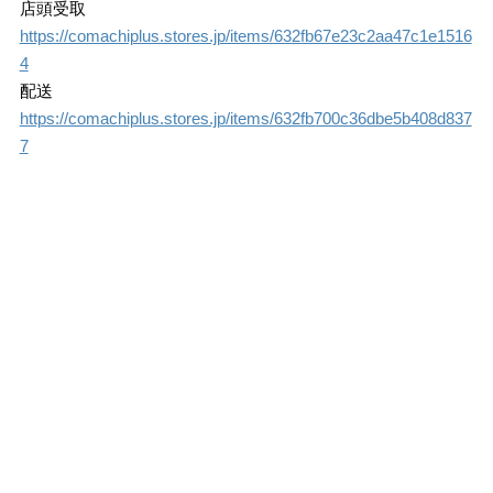
店頭受取
https://comachiplus.stores.jp/items/632fb67e23c2aa47c1e1516
4
配送
https://comachiplus.stores.jp/items/632fb700c36dbe5b408d837
7