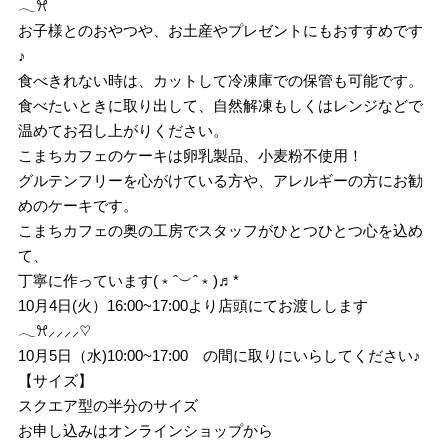
𓂃ꕮ
お子様とのおやつや、お土産やプレゼントにもおすすめです
♪
食べきれない時は、カットして冷凍庫での保管も可能です。
食べたいときに取り出して、自然解凍もしくはレンジなどで
温めてお召し上がりください。
こまちカフェのケーキは卵乳製品、小麦粉不使用！
グルテンフリーを心がけている方や、アレルギーの方にお勧
めのケーキです。
こまちカフェの奥の工房でスタッフがひとつひとつ心を込め
て、
丁寧に作っています(﹡ˆ︶ˆ﹡)♬*
10月4日(火）16:00~17:00より店頭にてお渡しします
𓂃ꕮ⸝⸝⸝⸝♡
10月5日（水)10:00~17:00 の間に取りにいらしてください♪
【サイズ】
スクエア型の半分のサイズ
お申し込みはオンラインショップから