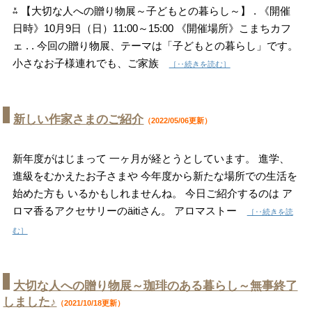
⁂ 【大切な人への贈り物展～子どもとの暮らし～】 . 《開催
日時》10月9日（日）11:00～15:00 《開催場所》こまちカフ
ェ . . 今回の贈り物展、テーマは「子どもとの暮らし」です。
小さなお子様連れでも、ご家族
［‥続きを読む］
新しい作家さまのご紹介
（2022/05/06更新）
新年度がはじまって 一ヶ月が経とうとしています。 進学、
進級をむかえたお子さまや 今年度から新たな場所での生活を
始めた方も いるかもしれませんね。 今日ご紹介するのは ア
ロマ香るアクセサリーのäitiさん。 アロマストー
［‥続きを読
む］
大切な人への贈り物展～珈琲のある暮らし～無事終了
しました♪
（2021/10/18更新）