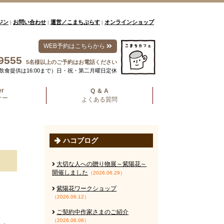
ジン
お問い合わせ
運営／こまちぷらす
オンラインショップ
|
|
|
WEB予約はこちらから
9555
5名様以上のご予約はお電話ください
00（飲食提供は16:00まで）日・祝・第二月曜日定休
er
Q ＆ A
ナー
よくある質問
ハコブログ
大切な人への贈り物展～紫陽花～
開催しました
（2026.06.29）
紫陽花ワークショップ
（2026.06.12）
ご契約中作家さまのご紹介
（2026.06.08）