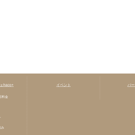
haco+
イベント
パー
店料金
ト
組み