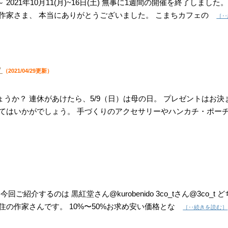
21年10月11(月)~16日(土) 無事に1週間の開催を終了しました。
た作家さま、 本当にありがとうございました。 こまちカフェの
［‥
？
（2021/04/29更新）
うか？ 連休があけたら、5/9（日）は母の日。 プレゼントはお決
てはいかがでしょう。 手づくりのアクセサリーやハンカチ・ポー
紹介するのは 黒紅堂さん@kurobenido 3co_tさん@3co_t ど
住の作家さんです。 10%〜50%お求め安い価格とな
［‥続きを読む］