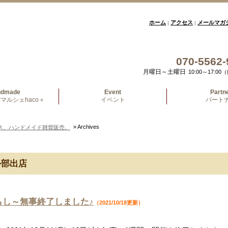
ホーム
アクセス
メールマガ
|
|
070-5562-
月曜日～土曜日
10:00～17:
ndmade
Event
Partn
マルシェhaco＋
イベント
パート
» Archives
ス、ハンドメイド雑貨販売。
部出店
らし～無事終了しました♪
（2021/10/18更新）