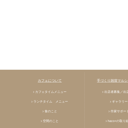
カフェについて
手づくり雑貨マルシェ
カフェタイムメニュー
出店者募集／出
ランチタイム メニュー
ギャラリー
食のこと
作家サポー
空間のこと
haco+の取り