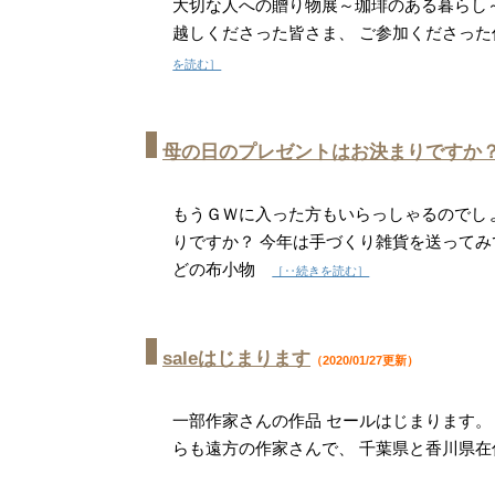
大切な人への贈り物展～珈琲のある暮らし～ 20
越しくださった皆さま、 ご参加くださっ
を読む］
母の日のプレゼントはお決まりですか
もうＧＷに入った方もいらっしゃるのでしょ
りですか？ 今年は手づくり雑貨を送ってみ
どの布小物
［‥続きを読む］
saleはじまります
（2020/01/27更新）
一部作家さんの作品 セールはじまります。 今回ご
らも遠方の作家さんで、 千葉県と香川県在