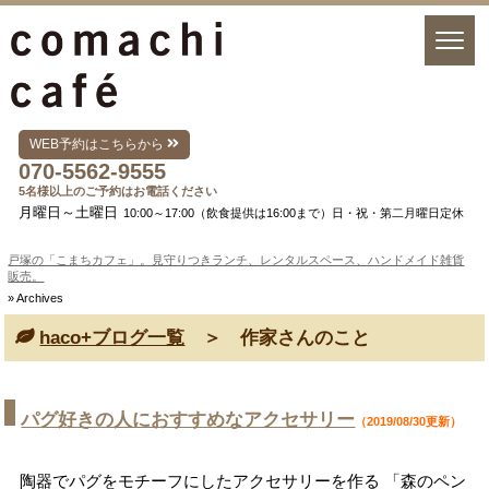
WEB予約はこちらから
070-5562-9555
5名様以上のご予約はお電話ください
月曜日～土曜日
10:00～17:00（飲食提供は16:00まで）日・祝・第二月曜日定休
戸塚の「こまちカフェ」。見守りつきランチ、レンタルスペース、ハンドメイド雑貨
販売。
» Archives
haco+ブログ一覧
＞ 作家さんのこと
パグ好きの人におすすめなアクセサリー
（2019/08/30更新）
陶器でパグをモチーフにしたアクセサリーを作る 「森のペン