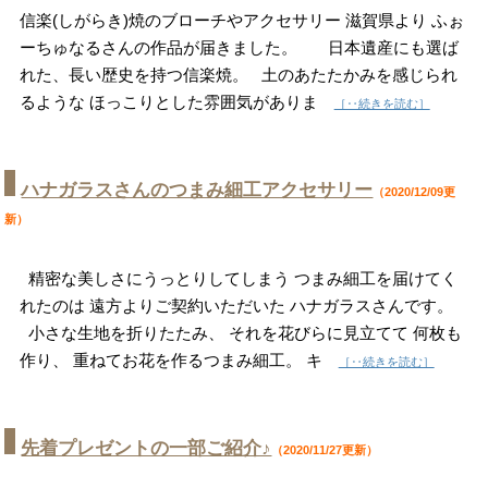
信楽(しがらき)焼のブローチやアクセサリー 滋賀県より ふぉ
ーちゅなるさんの作品が届きました。 日本遺産にも選ば
れた、長い歴史を持つ信楽焼。 土のあたたかみを感じられ
るような ほっこりとした雰囲気がありま
［‥続きを読む］
ハナガラスさんのつまみ細工アクセサリー
（2020/12/09更
新）
精密な美しさにうっとりしてしまう つまみ細工を届けてく
れたのは 遠方よりご契約いただいた ハナガラスさんです。
小さな生地を折りたたみ、 それを花びらに見立てて 何枚も
作り、 重ねてお花を作るつまみ細工。 キ
［‥続きを読む］
先着プレゼントの一部ご紹介♪
（2020/11/27更新）