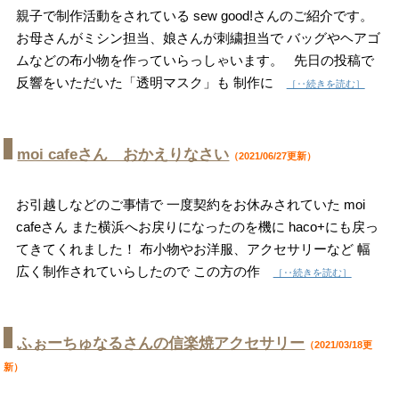
親子で制作活動をされている sew good!さんのご紹介です。
お母さんがミシン担当、娘さんが刺繍担当で バッグやヘアゴ
ムなどの布小物を作っていらっしゃいます。 先日の投稿で
反響をいただいた「透明マスク」も 制作に
［‥続きを読む］
moi cafeさん おかえりなさい
（2021/06/27更新）
お引越しなどのご事情で 一度契約をお休みされていた moi
cafeさん また横浜へお戻りになったのを機に haco+にも戻っ
てきてくれました！ 布小物やお洋服、アクセサリーなど 幅
広く制作されていらしたので この方の作
［‥続きを読む］
ふぉーちゅなるさんの信楽焼アクセサリー
（2021/03/18更
新）