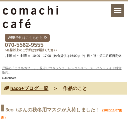
WEB予約はこちらから
070-5562-9555
5名様以上のご予約はお電話ください
月曜日～土曜日
10:00～17:00（飲食提供は16:00まで）日・祝・第二月曜日定休
戸塚の「こまちカフェ」。見守りつきランチ、レンタルスペース、ハンドメイド雑貨
販売。
» Archives
haco+ブログ一覧
＞ 作品のこと
3co_tさんの秋冬用マスクが入荷しました！
（2020/11/07更
新）