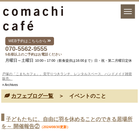
WEB予約はこちらから
070-5562-9555
5名様以上のご予約はお電話ください
月曜日～土曜日
10:00～17:00（飲食提供は16:00まで）日・祝・第二月曜日定休
戸塚の「こまちカフェ」。見守りつきランチ、レンタルスペース、ハンドメイド雑貨
販売。
» Archives
カフェブログ一覧
＞ イベントのこと
子どもたちに、自由に羽を休めることのできる居場所
を～ 開催報告②
（2024/08/30更新）