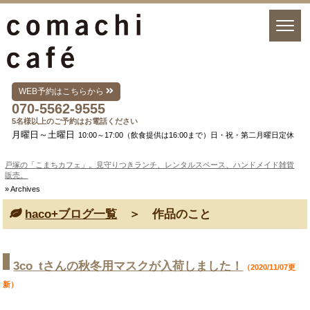
WEB予約はこちらから
070-5562-9555
5名様以上のご予約はお電話ください
月曜日～土曜日
10:00～17:00（飲食提供は16:00まで）日・祝・第二月曜日定休
戸塚の「こまちカフェ」。見守りつきランチ、レンタルスペース、ハンドメイド雑貨
販売。
» Archives
haco+ブログ一覧
＞ 作品のこと
3co_tさんの秋冬用マスクが入荷しました！
（2020/11/07更
新）