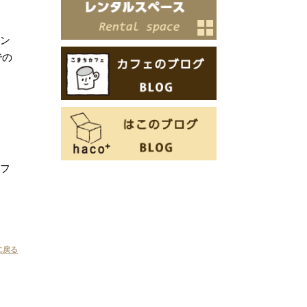
ベン
での
ッフ
に戻る