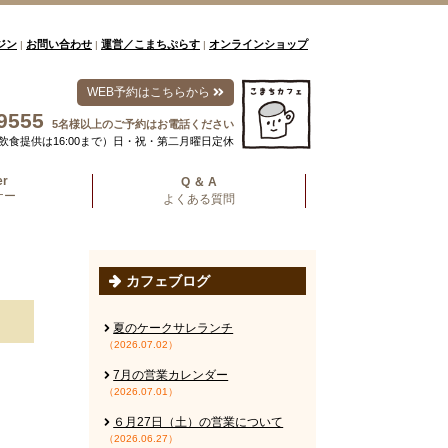
ジン
お問い合わせ
運営／こまちぷらす
オンラインショップ
|
|
|
WEB予約はこちらから
9555
5名様以上のご予約はお電話ください
00（飲食提供は16:00まで）日・祝・第二月曜日定休
er
Q ＆ A
ナー
よくある質問
カフェブログ
夏のケークサレランチ
（2026.07.02）
7月の営業カレンダー
（2026.07.01）
６月27日（土）の営業について
（2026.06.27）