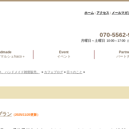
ホーム
アクセス
メールマガ
|
|
070-5562-
月曜日～土曜日
10:00～17:
ndmade
Event
Partn
マルシェhaco＋
イベント
パート
ス、ハンドメイド雑貨販売。
»
カフェブログ
»
日々のこと
»
プラン
（2025/11/20更新）