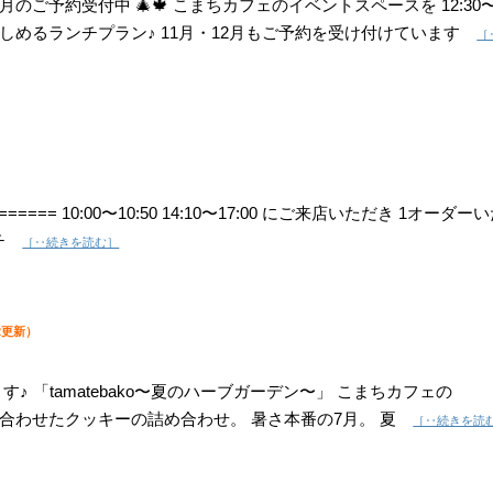
2月のご予約受付中 🎄🍁 こまちカフェのイベントスペースを 12:30
楽しめるランチプラン♪ 11月・12月もご予約を受け付けています
［
e 限定====== 10:00〜10:50 14:10〜17:00 にご来店いただき 1オーダー
ガチ
［‥続きを読む］
02更新）
ます♪ 「tamatebako〜夏のハーブガーデン〜」 こまちカフェの
季節に合わせたクッキーの詰め合わせ。 暑さ本番の7月。 夏
［‥続きを読