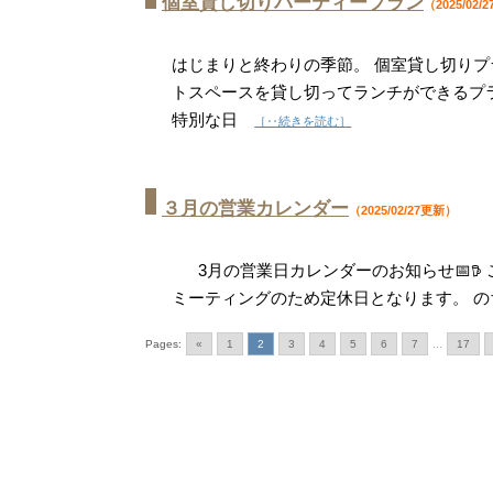
個室貸し切りパーティープラン
（2025/02/
はじまりと終わりの季節。 個室貸し切りプ
トスペースを貸し切ってランチができるプラ
特別な日
［‥続きを読む］
３月の営業カレンダー
（2025/02/27更新）
3月の営業日カレンダーのお知らせ📅𖠚
ミーティングのため定休日となります。 
Pages:
«
1
2
3
4
5
6
7
...
17