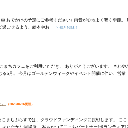
 おでかけの予定にご参考ください♪ 雨音が心地よく響く季節。 
して過ごせるよう、絵本やお
［‥続きを読む］
こまちカフェをご利用いただき、 ありがとうございます。 さわや
じる5月。 今月はゴールデンウィークやイベント開催に伴い、営業
た。
（2025/04/26更新）
するこまちぷらすでは、クラウドファンディングに挑戦します。 ここ
あたたかな居場所。 私もかつてこまちパートナー(ボランティア)