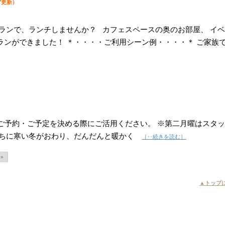
27更新）
ランで、ランチしませんか？ カフェスペースの奥のお部屋、 イ
ンができました！ ＊・・・・ご利用シーン例・・・・＊ ご家族
 ご予約・ご予定を決める際にご活用ください。 ※第二月曜はスタ
のちに寒い冬がおわり、だんだんと暖かく
［‥続きを読む］
»
▲トップ