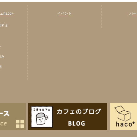
haco+
イベント
パー
店料金
ト
組み
問