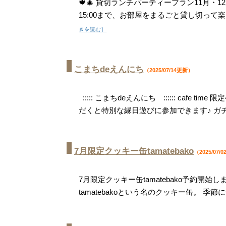
🍁🎄 貸切ランチパーティープラン11月・1
15:00まで、お部屋をまるごと貸し切って
きを読む］
こまちdeえんにち
（2025/07/14更新）
::::: こまちdeえんにち :::::: cafe tim
だくと特別な縁日遊びに参加できます♪ 
7月限定クッキー缶tamatebako
（2025/07/
7月限定クッキー缶tamatebako予約開始し
tamatebakoという名のクッキー缶。 